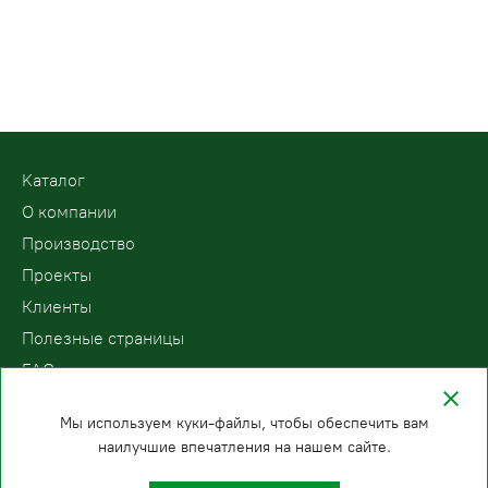
Kаталог
О компании
Производство
Проекты
Клиенты
Полезные страницы
FAQ
Контакты
Мы используем куки-файлы, чтобы обеспечить вам
наилучшие впечатления на нашем сайте.
ООО «ПодъемЛифт»
Бесплатный звонок по России