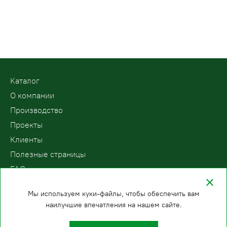
Kаталог
О компании
Производство
Проекты
Клиенты
Полезные страницы
FAQ
Контакты
Мы используем куки-файлы, чтобы обеспечить вам
наилучшие впечатления на нашем сайте.
ООО «ПодъемЛифт»
Бесплатный звонок по России
Политика
8 (800) 200-78-15