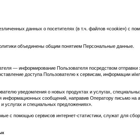
езличенных данных о посетителях (в т.ч. файлов «cookie») с по
Политики объединены общим понятием Персональные данные.
ателя — информирование Пользователя посредством отправки э
оставление доступа Пользователю к сервисам, информации и/ил
ователю уведомления о новых продуктах и услугах, специальны
я информационных сообщений, направив Оператору письмо на адр
 и услугах и специальных предложениях».
ые с помощью сервисов интернет-статистики, служат для сбора
ых