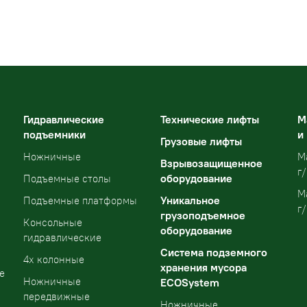
Гидравлические
Технические лифты
М
подъемники
и
Грузовые лифты
Ножничные
М
Взрывозащищенное
г/
оборудование
Подъемные столы
М
Уникальное
Подъемные платформы
г/
грузоподъемное
Консольные
оборудование
гидравлические
Система подземного
4х колонные
хранения мусора
е
Ножничные
ECOSystem
передвижные
Ножничные