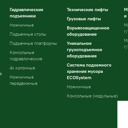
Гидравлические
Технические лифты
М
подъемники
и
Грузовые лифты
Ножничные
М
Взрывозащищенное
г/
оборудование
Подъемные столы
М
Уникальное
Подъемные платформы
г/
грузоподъемное
Консольные
оборудование
гидравлические
Система подземного
4х колонные
хранения мусора
е
Ножничные
ECOSystem
передвижные
Ножничные
Консольные (модульные)