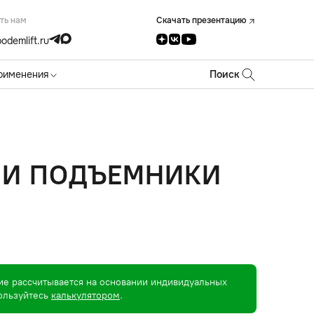
ть нам
Скачать презентацию
odemlift.ru
рименения
Поиск
 И ПОДЪЕМНИКИ
ие рассчитывается на основании индивидуальных
пользуйтесь
калькулятором
.