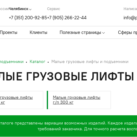
оссии
Челябинск
Cервис
Написа
+7 (351) 200-92-85
+7 (905) 266-22-44
info@p
Проекты
Клиенты
Полезные страницы
Сферы п
 подъемники
Каталог
Малые грузовые лифты и подъемники
ЛЫЕ ГРУЗОВЫЕ ЛИФТЫ
грузовые лифты
Малые грузовые лифты
 кг
г/п 300 кг
аталоге представлены вариации возможных изделий. Каждое издел
требований заказчика. Для точного расчета вос