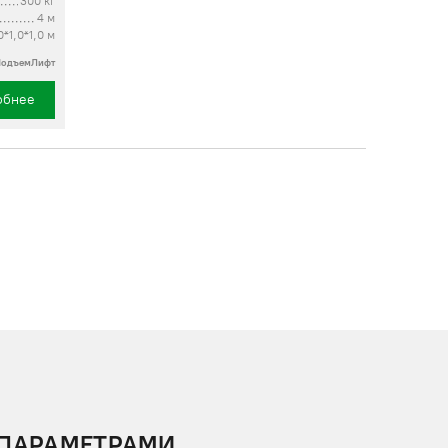
300 кг
4 м
0*1,0*1,0 м
ПодъемЛифт
обнее
 ПАРАМЕТРАМИ