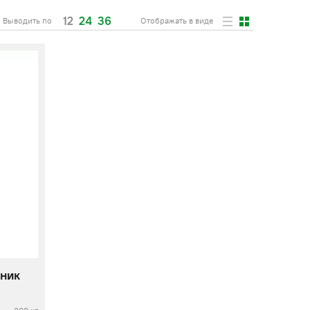
12
24
36
Выводить по
Отображать в виде
ник