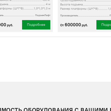
ъемность
100 кг
Грузоподъемность
одъема
4 м
Высота подъема
атформы (Ш*Г*В)
1,0*1,0*1,0 м
Размер платформы (Ш*Г*В)
1,
ель
ПодъемЛифт
Производитель
000
600000
Подробнее
Подр
руб.
От
руб.
ИМОСТЬ ОБОРУДОВАНИЯ С ВАШИМИ