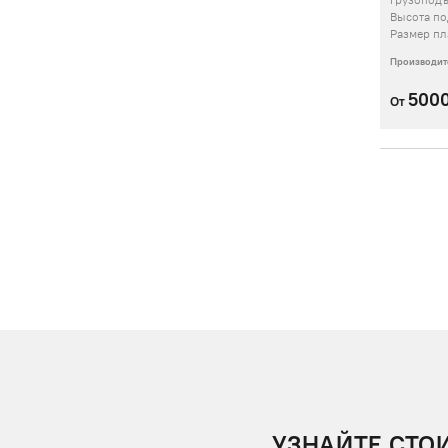
Грузопод
Высота п
Размер пл
Производит
500
От
УЗНАЙТЕ СТО