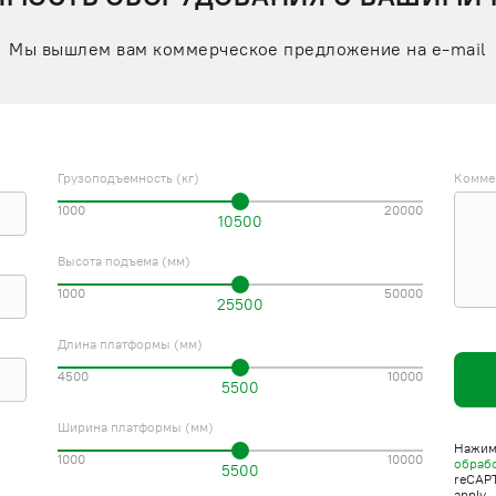
Мы вышлем вам коммерческое предложение на e-mail
Грузоподъемность (кг)
Комме
1000
20000
10500
Высота подъема (мм)
1000
50000
25500
Длина платформы (мм)
4500
10000
5500
Ширина платформы (мм)
Нажима
1000
10000
обраб
5500
reCAP
apply.