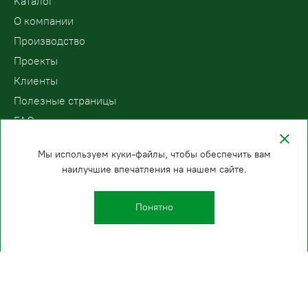
Kаталог
О компании
Производство
Проекты
Клиенты
Полезные страницы
FAQ
Контакты
Мы используем куки-файлы, чтобы обеспечить вам
наилучшие впечатления на нашем сайте.
ООО «ПодъемЛифт»
Бесплатный звонок по России
Политика
8 (800) 200-78-15
конфиденциальности
Понятно
Челябинск
E-mail:
+7 (351) 200-92-85
info@podemlift.ru