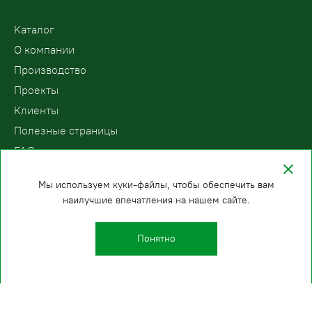
Kаталог
О компании
Производство
Проекты
Клиенты
Полезные страницы
FAQ
Контакты
Мы используем куки-файлы, чтобы обеспечить вам
наилучшие впечатления на нашем сайте.
ООО «ПодъемЛифт»
Бесплатный звонок по России
Политика
8 (800) 200-78-15
конфиденциальности
Понятно
Челябинск
E-mail:
+7 (351) 200-92-85
info@podemlift.ru