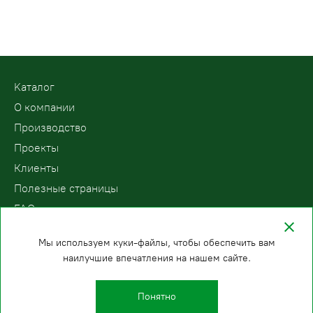
Kаталог
О компании
Производство
Проекты
Клиенты
Полезные страницы
FAQ
Контакты
Мы используем куки-файлы, чтобы обеспечить вам
наилучшие впечатления на нашем сайте.
ООО «ПодъемЛифт»
Бесплатный звонок по России
Политика
8 (800) 200-78-15
конфиденциальности
Понятно
Челябинск
E-mail: