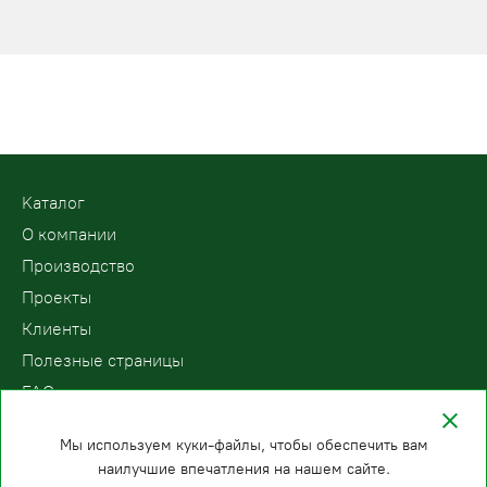
Kаталог
О компании
Производство
Проекты
Клиенты
Полезные страницы
FAQ
Контакты
Мы используем куки-файлы, чтобы обеспечить вам
наилучшие впечатления на нашем сайте.
ООО «ПодъемЛифт»
Бесплатный звонок по России