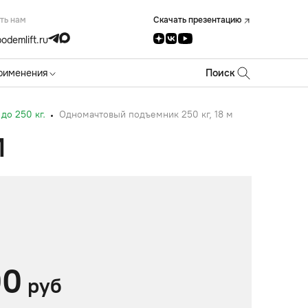
ть нам
Скачать презентацию
odemlift.ru
рименения
Поиск
до 250 кг.
Одномачтовый подъемник 250 кг, 18 м
М
00
руб