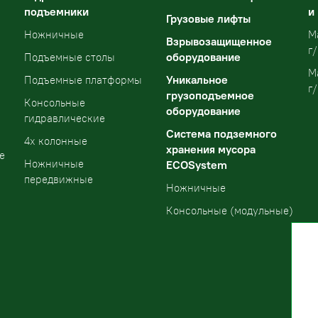
подъемники
и
Грузовые лифты
Ножничные
М
Взрывозащищенное
г/
оборудование
Подъемные столы
М
Уникальное
Подъемные платформы
г/
грузоподъемное
Консольные
оборудование
гидравлические
Система подземного
4х колонные
хранения мусора
е
Ножничные
ECOSystem
передвижные
Ножничные
Консольные (модульные)