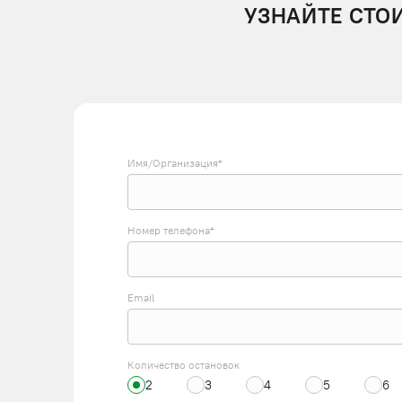
УЗНАЙТЕ СТО
Имя/Организация*
Номер телефона*
Email
Количество остановок
2
3
4
5
6