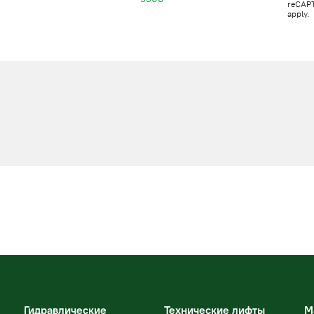
reCAP
apply.
Гидравлические
Технические лифты
М