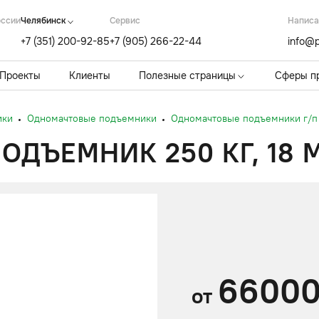
оссии
Челябинск
Cервис
Написа
+7 (351) 200-92-85
+7 (905) 266-22-44
info@p
Проекты
Клиенты
Полезные страницы
Сферы п
ики
Одномачтовые подъемники
Одномачтовые подъемники г/п 
ДЪЕМНИК 250 КГ, 18 
6600
от