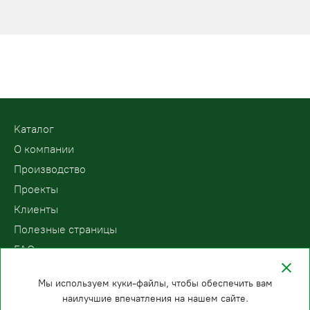
Kаталог
О компании
Производство
Проекты
Клиенты
Полезные страницы
FAQ
Контакты
Мы используем куки-файлы, чтобы обеспечить вам
наилучшие впечатления на нашем сайте.
ООО «ПодъемЛифт»
Бесплатный звонок по России