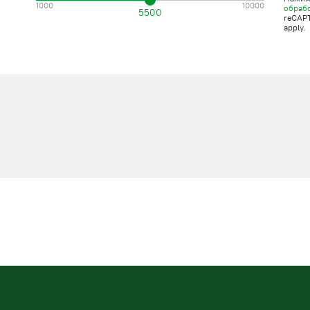
1000
10000
обраб
5500
reCAP
apply.