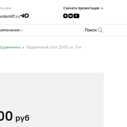
ть нам
Скачать презентацию
odemlift.ru
рименения
Поиск
подъемники
Подъемный стол 2000 кг, 3 м
00
руб