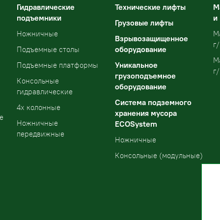
Гидравлические
Технические лифты
М
подъемники
и
Грузовые лифты
Ножничные
М
Взрывозащищенное
г/
оборудование
Подъемные столы
М
Уникальное
Подъемные платформы
г/
грузоподъемное
Консольные
оборудование
гидравлические
Система подземного
4х колонные
хранения мусора
е
Ножничные
ECOSystem
передвижные
Ножничные
Консольные (модульные)