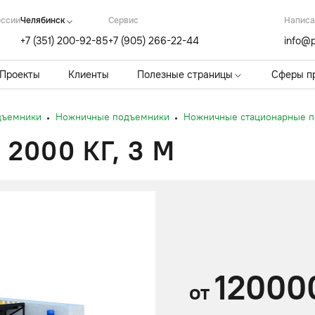
оссии
Челябинск
Cервис
Написа
+7 (351) 200-92-85
+7 (905) 266-22-44
info@p
Проекты
Клиенты
Полезные страницы
Сферы п
дъемники
Ножничные подъемники
Ножничные стационарные 
000 КГ, 3 М
12000
от