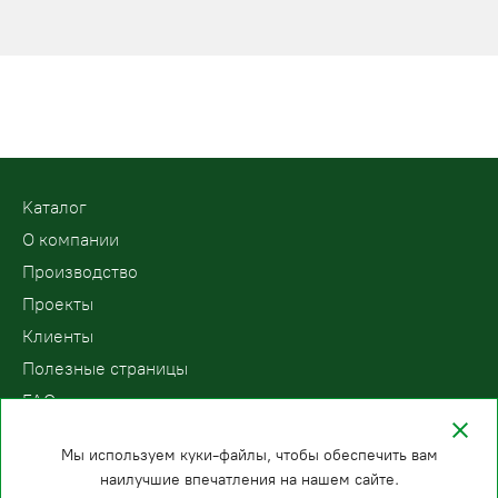
Kаталог
О компании
Производство
Проекты
Клиенты
Полезные страницы
FAQ
Контакты
Мы используем куки-файлы, чтобы обеспечить вам
наилучшие впечатления на нашем сайте.
ООО «ПодъемЛифт»
Бесплатный звонок по России