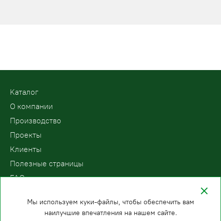
Kаталог
О компании
Производство
Проекты
Клиенты
Полезные страницы
FAQ
Контакты
Мы используем куки-файлы, чтобы обеспечить вам
наилучшие впечатления на нашем сайте.
ООО «ПодъемЛифт»
Бесплатный звонок по России