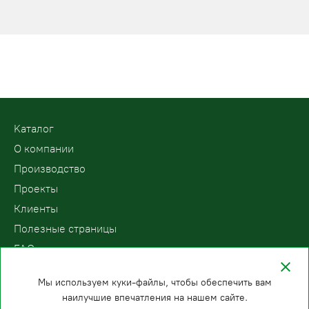
Kаталог
О компании
Производство
Проекты
Клиенты
Полезные страницы
FAQ
Контакты
Мы используем куки-файлы, чтобы обеспечить вам
наилучшие впечатления на нашем сайте.
ООО «ПодъемЛифт»
Бесплатный звонок по России